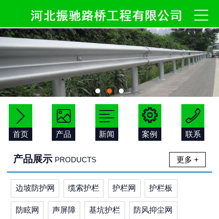






首页
产品
新闻
案例
联系
产品展示
更多 +
PRODUCTS
边坡防护网
缆索护栏
护栏网
护栏板
防眩网
声屏障
基坑护栏
防风抑尘网