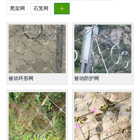
爬架网
石笼网

被动环形网
被动防护网