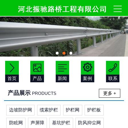






首页
产品
新闻
案例
联系
产品展示
更多 +
PRODUCTS
边坡防护网
缆索护栏
护栏网
护栏板
防眩网
声屏障
基坑护栏
防风抑尘网