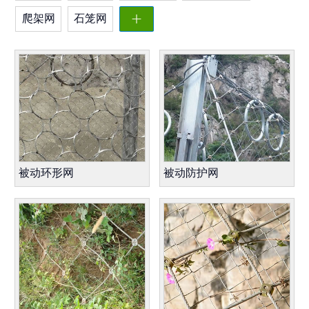
爬架网
石笼网

被动环形网
被动防护网